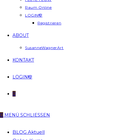
Raum Online
LOGIN🎼
Registrieren
ABOUT
SusanneWagnerArt
KONTAKT
LOGIN🎼
0
0
MENÜ
SCHLIESSEN
BLOG Aktuell