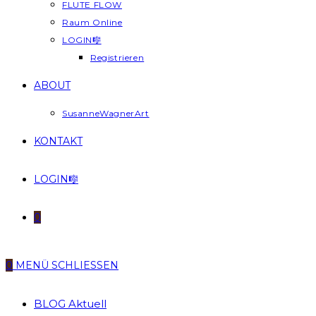
FLUTE FLOW
Raum Online
LOGIN🎼
Registrieren
ABOUT
SusanneWagnerArt
KONTAKT
LOGIN🎼
0
0
MENÜ
SCHLIESSEN
BLOG Aktuell