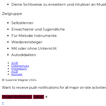
Deine Sichtweise zu erweitern und intuitiver an Mus
Zielgruppe
Selbstlerner
Erwachsene und Jugendliche
Für Melodie Instrumente
Wiedereinsteiger
Mit oder ohne Unterricht
Autodidakten
AGB
Datenschutz
Impressum
AGB
Kontakt
© Susanne Wagner 2024
Want to receive push notifications for all major on-site activitie
✕
Enable Notifications
Never
×