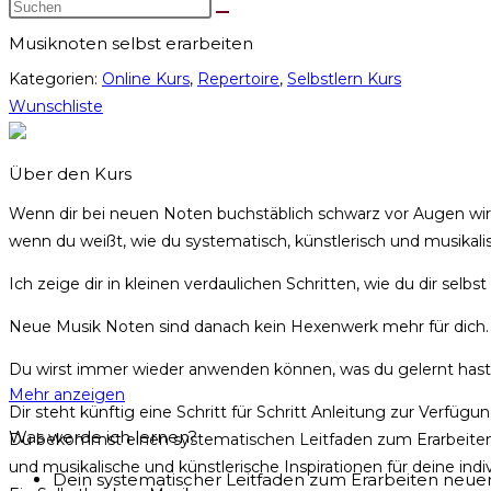
Musiknoten selbst erarbeiten
Kategorien:
Online Kurs
,
Repertoire
,
Selbstlern Kurs
Wunschliste
Über den Kurs
Wenn dir bei neuen Noten buchstäblich schwarz vor Augen wird
wenn du weißt, wie du systematisch, künstlerisch und musikalis
Ich zeige dir in kleinen verdaulichen Schritten, wie du dir selb
Neue Musik Noten sind danach kein Hexenwerk mehr für dich.
Du wirst immer wieder anwenden können, was du gelernt hast
Mehr anzeigen
Dir steht künftig eine Schritt für Schritt Anleitung zur Verf
Was werde ich lernen?
Du bekommst einen systematischen Leitfaden zum Erarbeite
und musikalische und künstlerische Inspirationen für deine indiv
Dein systematischer Leitfaden zum Erarbeiten neue