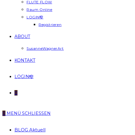
FLUTE FLOW
Raum Online
LOGIN🎼
Registrieren
ABOUT
SusanneWagnerArt
KONTAKT
LOGIN🎼
0
0
MENÜ
SCHLIESSEN
BLOG Aktuell